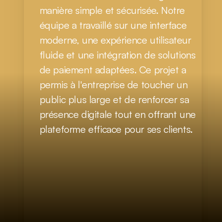
manière simple et sécurisée. Notre 
équipe a travaillé sur une interface 
moderne, une expérience utilisateur 
fluide et une intégration de solutions 
de paiement adaptées. Ce projet a 
permis à l'entreprise de toucher un 
public plus large et de renforcer sa 
présence digitale tout en offrant une 
plateforme efficace pour ses clients.